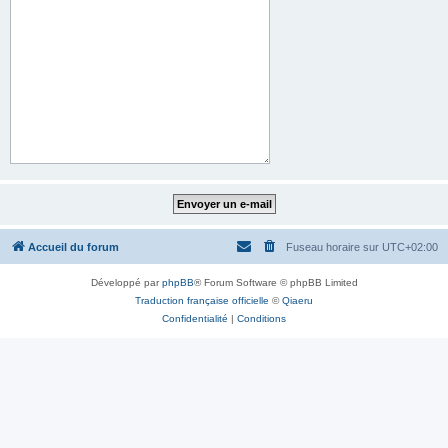
Accueil du forum
Fuseau horaire sur
UTC+02:00
Développé par
phpBB
® Forum Software © phpBB Limited
Traduction française officielle
©
Qiaeru
Confidentialité
|
Conditions