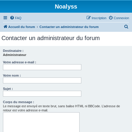
Noalyss
FAQ
Inscription
Connexion
R
Accueil du forum
Contacter un administrateur du forum
e
Contacter un administrateur du forum
c
h
Destinataire :
Administrateur
e
r
Votre adresse e-mail :
c
Votre nom :
h
e
Sujet :
r
Corps du message :
Le message est envoyé en texte brut, sans balise HTML ni BBCode. L’adresse de
retour est votre adresse e-mail.