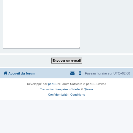
Accueil du forum
Fuseau horaire sur
UTC+02:00
Développé par
phpBB
® Forum Software © phpBB Limited
Traduction française officielle
©
Qiaeru
Confidentialité
|
Conditions