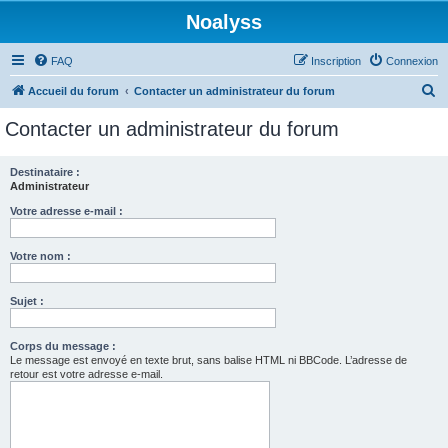
Noalyss
FAQ
Inscription
Connexion
R
Accueil du forum
Contacter un administrateur du forum
e
Contacter un administrateur du forum
c
h
Destinataire :
Administrateur
e
r
Votre adresse e-mail :
c
Votre nom :
h
e
Sujet :
r
Corps du message :
Le message est envoyé en texte brut, sans balise HTML ni BBCode. L’adresse de
retour est votre adresse e-mail.