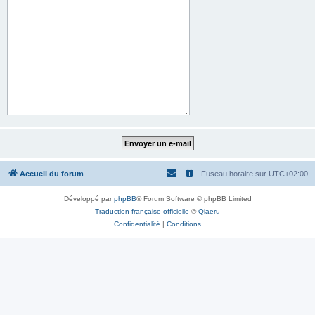
Accueil du forum
Fuseau horaire sur
UTC+02:00
Développé par
phpBB
® Forum Software © phpBB Limited
Traduction française officielle
©
Qiaeru
Confidentialité
|
Conditions