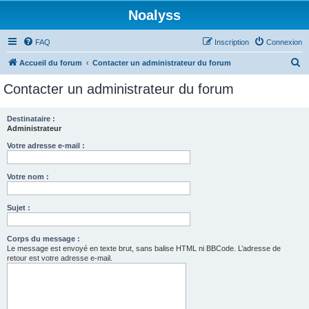
Noalyss
FAQ
Inscription
Connexion
R
Accueil du forum
Contacter un administrateur du forum
e
Contacter un administrateur du forum
c
h
Destinataire :
Administrateur
e
r
Votre adresse e-mail :
c
Votre nom :
h
e
Sujet :
r
Corps du message :
Le message est envoyé en texte brut, sans balise HTML ni BBCode. L’adresse de
retour est votre adresse e-mail.