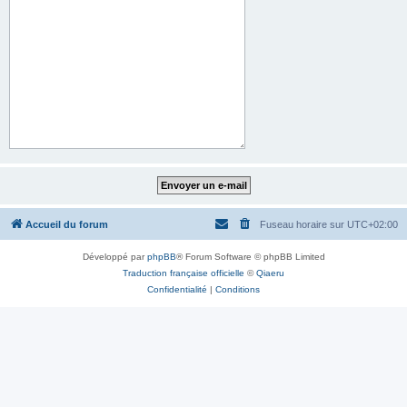
Accueil du forum
Fuseau horaire sur
UTC+02:00
Développé par
phpBB
® Forum Software © phpBB Limited
Traduction française officielle
©
Qiaeru
Confidentialité
|
Conditions