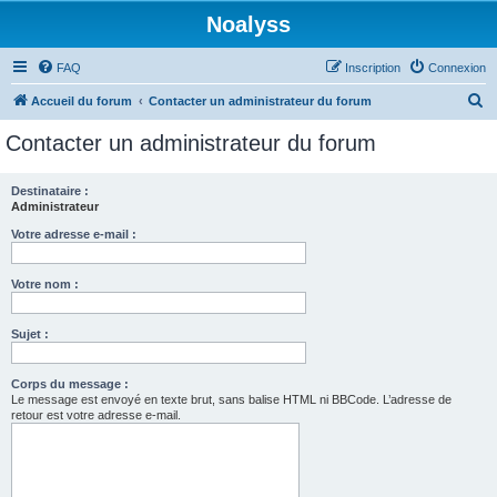
Noalyss
FAQ
Inscription
Connexion
R
Accueil du forum
Contacter un administrateur du forum
e
Contacter un administrateur du forum
c
h
Destinataire :
Administrateur
e
r
Votre adresse e-mail :
c
Votre nom :
h
e
Sujet :
r
Corps du message :
Le message est envoyé en texte brut, sans balise HTML ni BBCode. L’adresse de
retour est votre adresse e-mail.