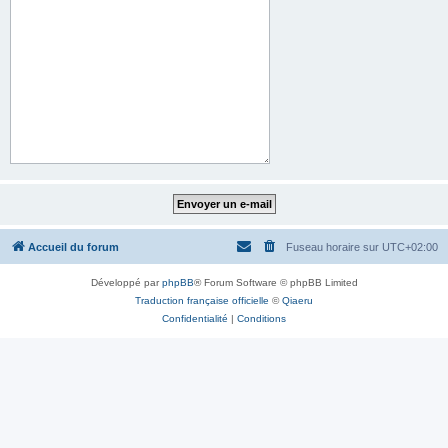
Accueil du forum
Fuseau horaire sur
UTC+02:00
Développé par
phpBB
® Forum Software © phpBB Limited
Traduction française officielle
©
Qiaeru
Confidentialité
|
Conditions