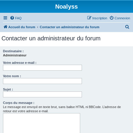
Noalyss
FAQ
Inscription
Connexion
R
Accueil du forum
Contacter un administrateur du forum
e
Contacter un administrateur du forum
c
h
Destinataire :
Administrateur
e
r
Votre adresse e-mail :
c
Votre nom :
h
e
Sujet :
r
Corps du message :
Le message est envoyé en texte brut, sans balise HTML ni BBCode. L’adresse de
retour est votre adresse e-mail.