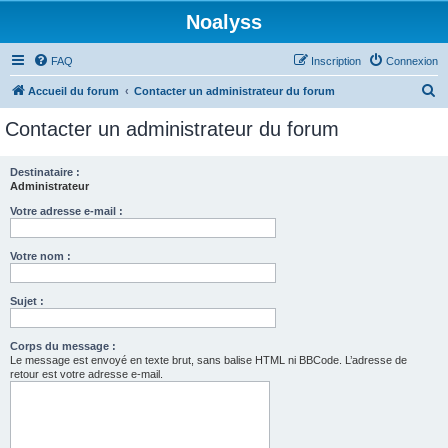
Noalyss
FAQ
Inscription
Connexion
R
Accueil du forum
Contacter un administrateur du forum
e
Contacter un administrateur du forum
c
h
Destinataire :
Administrateur
e
r
Votre adresse e-mail :
c
Votre nom :
h
e
Sujet :
r
Corps du message :
Le message est envoyé en texte brut, sans balise HTML ni BBCode. L’adresse de
retour est votre adresse e-mail.