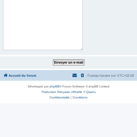
Accueil du forum
Fuseau horaire sur
UTC+02:00
Développé par
phpBB
® Forum Software © phpBB Limited
Traduction française officielle
©
Qiaeru
Confidentialité
|
Conditions