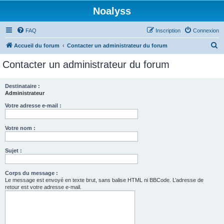
Noalyss
FAQ
Inscription
Connexion
R
Accueil du forum
Contacter un administrateur du forum
e
Contacter un administrateur du forum
c
h
Destinataire :
Administrateur
e
r
Votre adresse e-mail :
c
Votre nom :
h
e
Sujet :
r
Corps du message :
Le message est envoyé en texte brut, sans balise HTML ni BBCode. L’adresse de
retour est votre adresse e-mail.