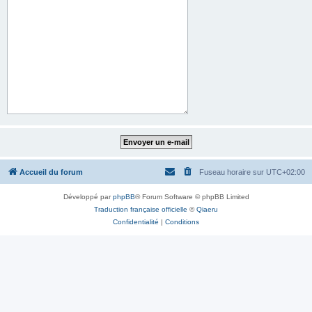
Accueil du forum
Fuseau horaire sur
UTC+02:00
Développé par
phpBB
® Forum Software © phpBB Limited
Traduction française officielle
©
Qiaeru
Confidentialité
|
Conditions