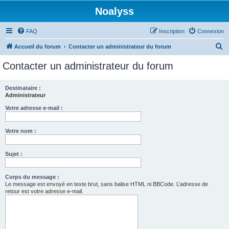
Noalyss
FAQ
Inscription
Connexion
R
Accueil du forum
Contacter un administrateur du forum
e
Contacter un administrateur du forum
c
h
Destinataire :
Administrateur
e
r
Votre adresse e-mail :
c
Votre nom :
h
e
Sujet :
r
Corps du message :
Le message est envoyé en texte brut, sans balise HTML ni BBCode. L’adresse de
retour est votre adresse e-mail.