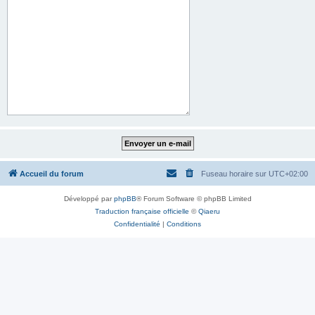
Accueil du forum
Fuseau horaire sur
UTC+02:00
Développé par
phpBB
® Forum Software © phpBB Limited
Traduction française officielle
©
Qiaeru
Confidentialité
|
Conditions