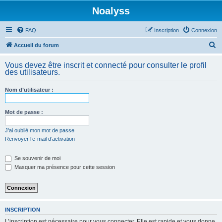
Noalyss
FAQ
Inscription
Connexion
R
Accueil du forum
e
Vous devez être inscrit et connecté pour consulter le profil
c
des utilisateurs.
h
Nom d’utilisateur :
e
r
Mot de passe :
c
h
J’ai oublié mon mot de passe
Renvoyer l’e-mail d’activation
e
r
Se souvenir de moi
Masquer ma présence pour cette session
INSCRIPTION
L’inscription est nécessaire pour vous connecter. Elle est rapide et vous donne