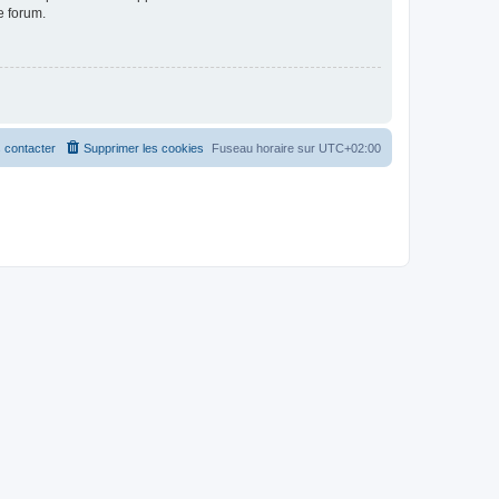
e forum.
 contacter
Supprimer les cookies
Fuseau horaire sur
UTC+02:00