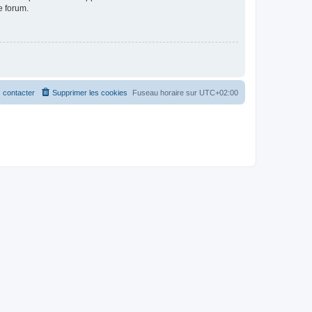
e forum.
 contacter
Supprimer les cookies
Fuseau horaire sur
UTC+02:00