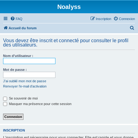
Noalyss
FAQ
Inscription
Connexion
R
Accueil du forum
e
Vous devez être inscrit et connecté pour consulter le profil
c
des utilisateurs.
h
Nom d’utilisateur :
e
r
Mot de passe :
c
h
J’ai oublié mon mot de passe
Renvoyer l’e-mail d’activation
e
r
Se souvenir de moi
Masquer ma présence pour cette session
INSCRIPTION
L’inscription est nécessaire pour vous connecter. Elle est rapide et vous donne