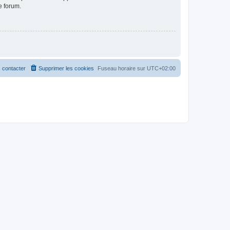
e forum.
 contacter
Supprimer les cookies
Fuseau horaire sur
UTC+02:00