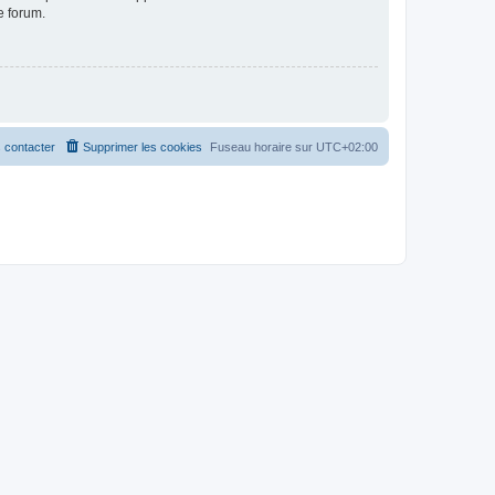
e forum.
 contacter
Supprimer les cookies
Fuseau horaire sur
UTC+02:00