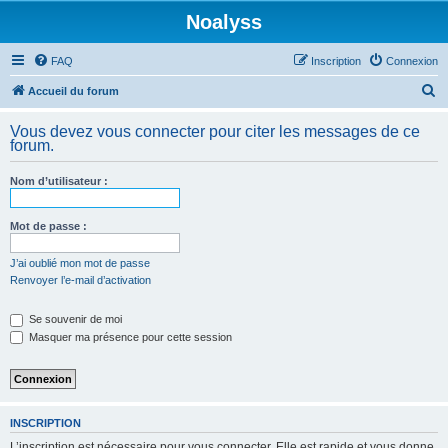
Noalyss
FAQ
Inscription
Connexion
R
Accueil du forum
e
Vous devez vous connecter pour citer les messages de ce
c
forum.
h
Nom d’utilisateur :
e
r
Mot de passe :
c
h
J’ai oublié mon mot de passe
Renvoyer l’e-mail d’activation
e
r
Se souvenir de moi
Masquer ma présence pour cette session
INSCRIPTION
L’inscription est nécessaire pour vous connecter. Elle est rapide et vous donne