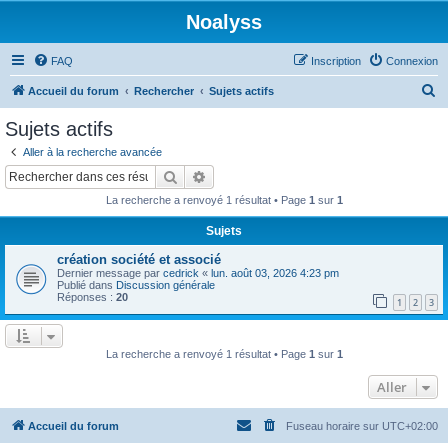
Noalyss
FAQ
Inscription
Connexion
R
Accueil du forum
Rechercher
Sujets actifs
e
Sujets actifs
c
Aller à la recherche avancée
h
Rechercher
Recherche avancée
e
La recherche a renvoyé 1 résultat • Page
1
sur
1
r
Sujets
c
création société et associé
h
Dernier message par
cedrick
«
lun. août 03, 2026 4:23 pm
e
Publié dans
Discussion générale
Réponses :
20
1
2
3
r
La recherche a renvoyé 1 résultat • Page
1
sur
1
Aller
Accueil du forum
Fuseau horaire sur
UTC+02:00