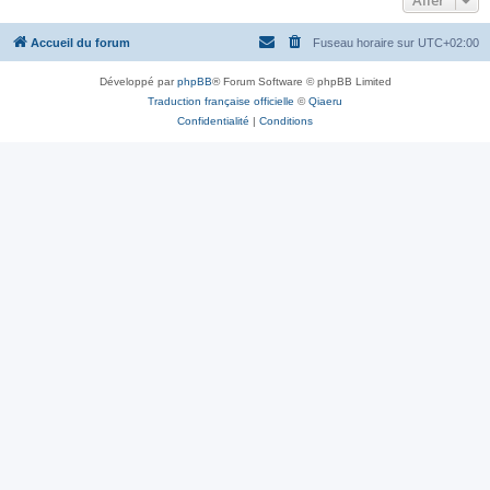
Aller
Accueil du forum
Fuseau horaire sur
UTC+02:00
Développé par
phpBB
® Forum Software © phpBB Limited
Traduction française officielle
©
Qiaeru
Confidentialité
|
Conditions