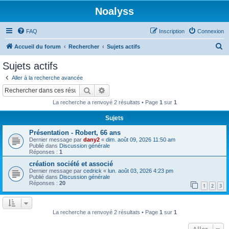
Noalyss
FAQ
Inscription
Connexion
R
Accueil du forum
Rechercher
Sujets actifs
e
Sujets actifs
c
Aller à la recherche avancée
h
Rechercher
Recherche avancée
e
La recherche a renvoyé 2 résultats • Page
1
sur
1
r
Sujets
c
Présentation - Robert, 66 ans
h
Dernier message par
dany2
«
dim. août 09, 2026 11:50 am
e
Publié dans
Discussion générale
Réponses :
1
r
création société et associé
Dernier message par
cedrick
«
lun. août 03, 2026 4:23 pm
Publié dans
Discussion générale
Réponses :
20
1
2
3
La recherche a renvoyé 2 résultats • Page
1
sur
1