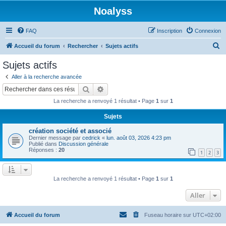
Noalyss
FAQ
Inscription
Connexion
R
Accueil du forum
Rechercher
Sujets actifs
e
Sujets actifs
c
Aller à la recherche avancée
h
Rechercher
Recherche avancée
e
La recherche a renvoyé 1 résultat • Page
1
sur
1
r
Sujets
c
création société et associé
h
Dernier message par
cedrick
«
lun. août 03, 2026 4:23 pm
e
Publié dans
Discussion générale
Réponses :
20
1
2
3
r
La recherche a renvoyé 1 résultat • Page
1
sur
1
Aller
Accueil du forum
Fuseau horaire sur
UTC+02:00