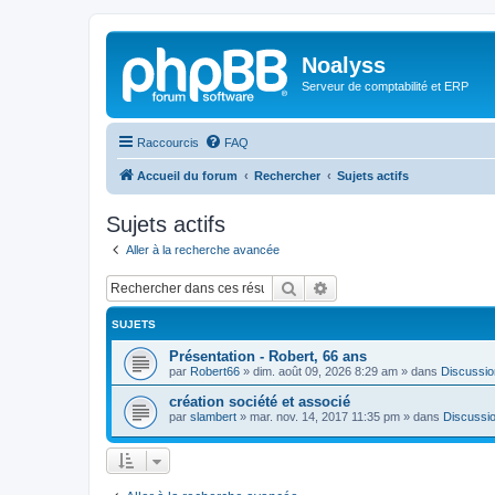
Noalyss
Serveur de comptabilité et ERP
Raccourcis
FAQ
Accueil du forum
Rechercher
Sujets actifs
Sujets actifs
Aller à la recherche avancée
Rechercher
Recherche avancée
SUJETS
Présentation - Robert, 66 ans
par
Robert66
»
dim. août 09, 2026 8:29 am
» dans
Discussio
création société et associé
par
slambert
»
mar. nov. 14, 2017 11:35 pm
» dans
Discussio