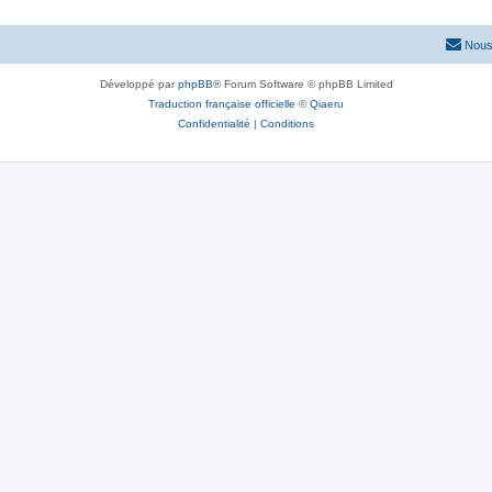
s
n
e
Nous
s
s
e
Développé par
phpBB
® Forum Software © phpBB Limited
Traduction française officielle
©
Qiaeru
s
Confidentialité
|
Conditions