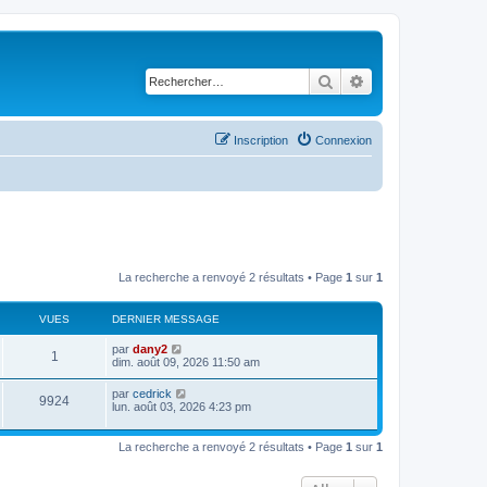
Rechercher
Recherche avancé
Inscription
Connexion
La recherche a renvoyé 2 résultats • Page
1
sur
1
VUES
DERNIER MESSAGE
D
par
dany2
V
1
e
dim. août 09, 2026 11:50 am
r
u
n
D
par
cedrick
V
9924
i
e
lun. août 03, 2026 4:23 pm
e
e
r
r
u
n
s
m
i
La recherche a renvoyé 2 résultats • Page
1
sur
1
e
e
e
s
r
s
s
m