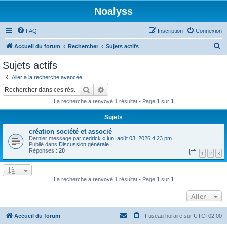
Noalyss
FAQ
Inscription
Connexion
R
Accueil du forum
Rechercher
Sujets actifs
e
Sujets actifs
c
Aller à la recherche avancée
h
Rechercher
Recherche avancée
e
La recherche a renvoyé 1 résultat • Page
1
sur
1
r
Sujets
c
création société et associé
h
Dernier message par
cedrick
«
lun. août 03, 2026 4:23 pm
e
Publié dans
Discussion générale
Réponses :
20
1
2
3
r
La recherche a renvoyé 1 résultat • Page
1
sur
1
Aller
Accueil du forum
Fuseau horaire sur
UTC+02:00