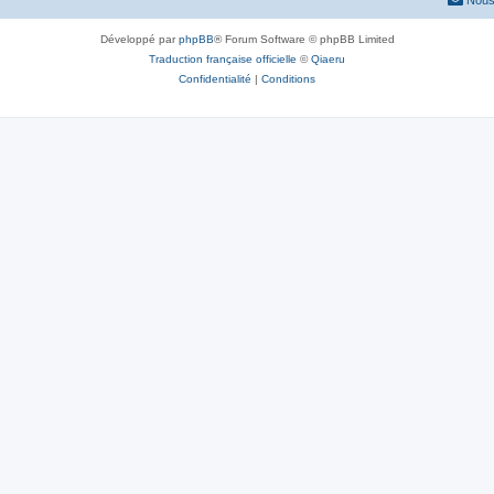
s
e
Développé par
phpBB
® Forum Software © phpBB Limited
Traduction française officielle
©
Qiaeru
s
Confidentialité
|
Conditions