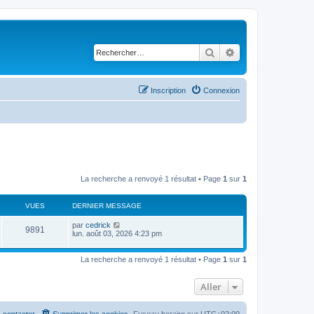
Rechercher
Recherche avancé
Inscription
Connexion
La recherche a renvoyé 1 résultat • Page
1
sur
1
VUES
DERNIER MESSAGE
D
par
cedrick
V
9891
e
lun. août 03, 2026 4:23 pm
r
u
n
i
La recherche a renvoyé 1 résultat • Page
1
sur
1
e
e
r
s
m
Aller
e
s
s
 contacter
Supprimer les cookies
Fuseau horaire sur
UTC+02:00