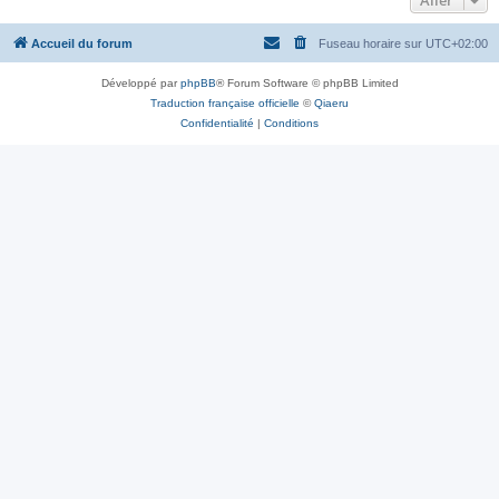
Aller
Accueil du forum
Fuseau horaire sur
UTC+02:00
Développé par
phpBB
® Forum Software © phpBB Limited
Traduction française officielle
©
Qiaeru
Confidentialité
|
Conditions