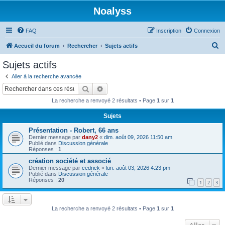
Noalyss
FAQ
Inscription
Connexion
R
Accueil du forum
Rechercher
Sujets actifs
e
Sujets actifs
c
Aller à la recherche avancée
h
Rechercher
Recherche avancée
e
La recherche a renvoyé 2 résultats • Page
1
sur
1
r
Sujets
c
Présentation - Robert, 66 ans
h
Dernier message par
dany2
«
dim. août 09, 2026 11:50 am
e
Publié dans
Discussion générale
Réponses :
1
r
création société et associé
Dernier message par
cedrick
«
lun. août 03, 2026 4:23 pm
Publié dans
Discussion générale
Réponses :
20
1
2
3
La recherche a renvoyé 2 résultats • Page
1
sur
1