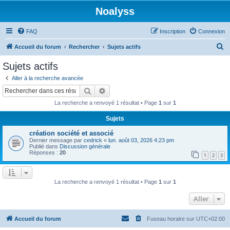
Noalyss
FAQ
Inscription
Connexion
R
Accueil du forum
Rechercher
Sujets actifs
e
Sujets actifs
c
Aller à la recherche avancée
h
Rechercher
Recherche avancée
e
La recherche a renvoyé 1 résultat • Page
1
sur
1
r
Sujets
c
création société et associé
h
Dernier message par
cedrick
«
lun. août 03, 2026 4:23 pm
e
Publié dans
Discussion générale
Réponses :
20
1
2
3
r
La recherche a renvoyé 1 résultat • Page
1
sur
1
Aller
Accueil du forum
Fuseau horaire sur
UTC+02:00