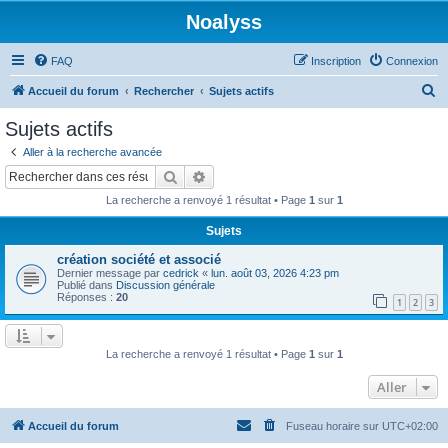
Noalyss
FAQ
Inscription
Connexion
R
Accueil du forum
Rechercher
Sujets actifs
e
Sujets actifs
c
Aller à la recherche avancée
h
Rechercher
Recherche avancée
e
La recherche a renvoyé 1 résultat • Page
1
sur
1
r
Sujets
c
création société et associé
h
Dernier message par
cedrick
«
lun. août 03, 2026 4:23 pm
e
Publié dans
Discussion générale
Réponses :
20
1
2
3
r
La recherche a renvoyé 1 résultat • Page
1
sur
1
Aller
Accueil du forum
Fuseau horaire sur
UTC+02:00