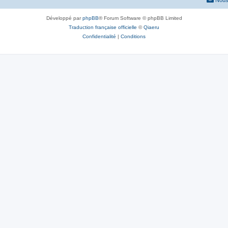
s
e
Développé par
phpBB
® Forum Software © phpBB Limited
Traduction française officielle
©
Qiaeru
s
Confidentialité
|
Conditions