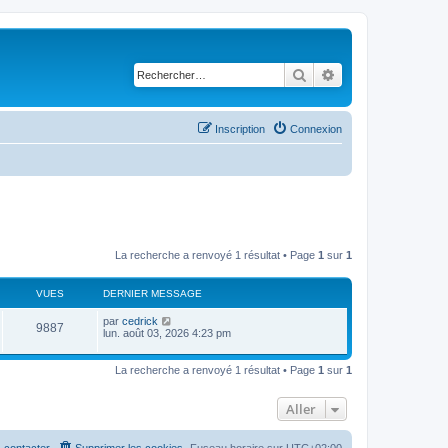
Rechercher
Recherche avancé
Inscription
Connexion
La recherche a renvoyé 1 résultat • Page
1
sur
1
VUES
DERNIER MESSAGE
D
par
cedrick
V
9887
e
lun. août 03, 2026 4:23 pm
r
u
n
i
La recherche a renvoyé 1 résultat • Page
1
sur
1
e
e
r
s
m
Aller
e
s
s
 contacter
Supprimer les cookies
Fuseau horaire sur
UTC+02:00