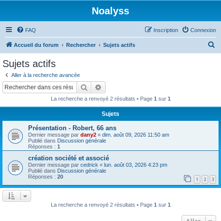
Noalyss
FAQ
Inscription
Connexion
R
Accueil du forum
Rechercher
Sujets actifs
e
Sujets actifs
c
Aller à la recherche avancée
h
Rechercher
Recherche avancée
e
La recherche a renvoyé 2 résultats • Page
1
sur
1
r
Sujets
c
Présentation - Robert, 66 ans
h
Dernier message par
dany2
«
dim. août 09, 2026 11:50 am
e
Publié dans
Discussion générale
Réponses :
1
r
création société et associé
Dernier message par
cedrick
«
lun. août 03, 2026 4:23 pm
Publié dans
Discussion générale
Réponses :
20
1
2
3
La recherche a renvoyé 2 résultats • Page
1
sur
1