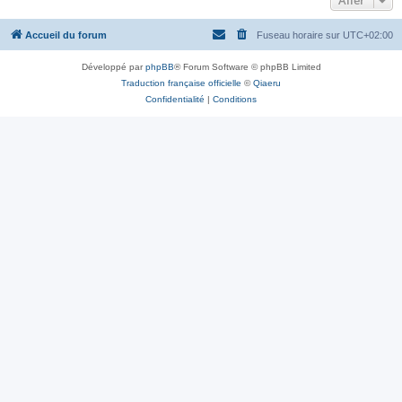
Aller
Accueil du forum
Fuseau horaire sur
UTC+02:00
Développé par
phpBB
® Forum Software © phpBB Limited
Traduction française officielle
©
Qiaeru
Confidentialité
|
Conditions