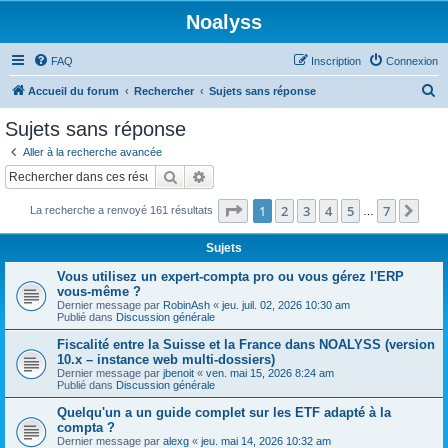
Noalyss
FAQ
Inscription
Connexion
R
Accueil du forum
Rechercher
Sujets sans réponse
e
Sujets sans réponse
c
Aller à la recherche avancée
h
Rechercher
Recherche avancée
e
Page
1
sur
7
1
2
3
4
5
7
Sui
La recherche a renvoyé 161 résultats
r
…
c
Sujets
h
Vous utilisez un expert-compta pro ou vous gérez l'ERP
e
vous-même ?
Dernier message par
RobinAsh
«
jeu. juil. 02, 2026 10:30 am
r
Publié dans
Discussion générale
Fiscalité entre la Suisse et la France dans NOALYSS (version
10.x – instance web multi-dossiers)
Dernier message par
jbenoit
«
ven. mai 15, 2026 8:24 am
Publié dans
Discussion générale
Quelqu'un a un guide complet sur les ETF adapté à la
compta ?
Dernier message par
alexg
«
jeu. mai 14, 2026 10:32 am