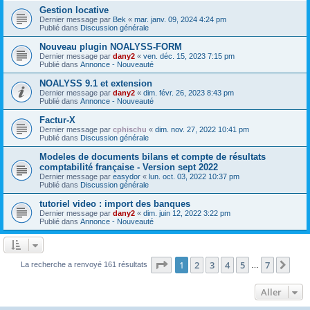
Gestion locative
Dernier message par
Bek
«
mar. janv. 09, 2024 4:24 pm
Publié dans
Discussion générale
Nouveau plugin NOALYSS-FORM
Dernier message par
dany2
«
ven. déc. 15, 2023 7:15 pm
Publié dans
Annonce - Nouveauté
NOALYSS 9.1 et extension
Dernier message par
dany2
«
dim. févr. 26, 2023 8:43 pm
Publié dans
Annonce - Nouveauté
Factur-X
Dernier message par
cphischu
«
dim. nov. 27, 2022 10:41 pm
Publié dans
Discussion générale
Modeles de documents bilans et compte de résultats
comptabilité française - Version sept 2022
Dernier message par
easydor
«
lun. oct. 03, 2022 10:37 pm
Publié dans
Discussion générale
tutoriel video : import des banques
Dernier message par
dany2
«
dim. juin 12, 2022 3:22 pm
Publié dans
Annonce - Nouveauté
Page
1
sur
7
1
2
3
4
5
7
Sui
La recherche a renvoyé 161 résultats
…
Aller