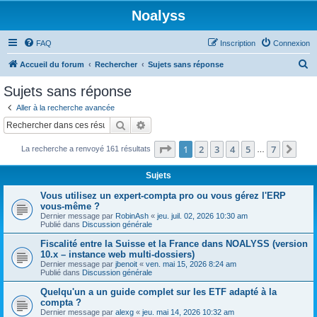
Noalyss
FAQ
Inscription
Connexion
R
Accueil du forum
Rechercher
Sujets sans réponse
e
Sujets sans réponse
c
Aller à la recherche avancée
h
Rechercher
Recherche avancée
e
Page
1
sur
7
1
2
3
4
5
7
Sui
La recherche a renvoyé 161 résultats
r
…
c
Sujets
h
Vous utilisez un expert-compta pro ou vous gérez l'ERP
e
vous-même ?
Dernier message par
RobinAsh
«
jeu. juil. 02, 2026 10:30 am
r
Publié dans
Discussion générale
Fiscalité entre la Suisse et la France dans NOALYSS (version
10.x – instance web multi-dossiers)
Dernier message par
jbenoit
«
ven. mai 15, 2026 8:24 am
Publié dans
Discussion générale
Quelqu'un a un guide complet sur les ETF adapté à la
compta ?
Dernier message par
alexg
«
jeu. mai 14, 2026 10:32 am