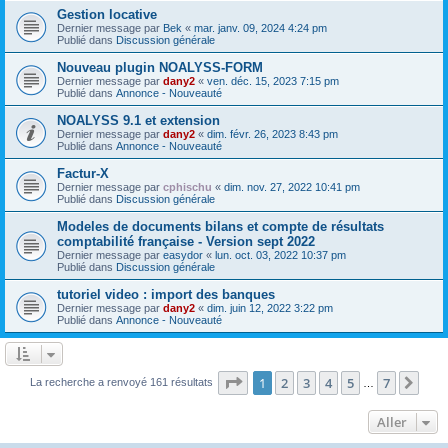
Gestion locative
Dernier message par
Bek
«
mar. janv. 09, 2024 4:24 pm
Publié dans
Discussion générale
Nouveau plugin NOALYSS-FORM
Dernier message par
dany2
«
ven. déc. 15, 2023 7:15 pm
Publié dans
Annonce - Nouveauté
NOALYSS 9.1 et extension
Dernier message par
dany2
«
dim. févr. 26, 2023 8:43 pm
Publié dans
Annonce - Nouveauté
Factur-X
Dernier message par
cphischu
«
dim. nov. 27, 2022 10:41 pm
Publié dans
Discussion générale
Modeles de documents bilans et compte de résultats
comptabilité française - Version sept 2022
Dernier message par
easydor
«
lun. oct. 03, 2022 10:37 pm
Publié dans
Discussion générale
tutoriel video : import des banques
Dernier message par
dany2
«
dim. juin 12, 2022 3:22 pm
Publié dans
Annonce - Nouveauté
Page
1
sur
7
1
2
3
4
5
7
Sui
La recherche a renvoyé 161 résultats
…
Aller