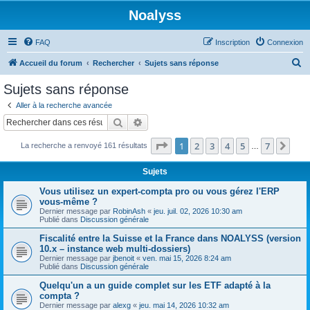
Noalyss
FAQ
Inscription
Connexion
R
Accueil du forum
Rechercher
Sujets sans réponse
e
Sujets sans réponse
c
Aller à la recherche avancée
h
Rechercher
Recherche avancée
e
Page
1
sur
7
1
2
3
4
5
7
Sui
La recherche a renvoyé 161 résultats
r
…
c
Sujets
h
Vous utilisez un expert-compta pro ou vous gérez l'ERP
e
vous-même ?
Dernier message par
RobinAsh
«
jeu. juil. 02, 2026 10:30 am
r
Publié dans
Discussion générale
Fiscalité entre la Suisse et la France dans NOALYSS (version
10.x – instance web multi-dossiers)
Dernier message par
jbenoit
«
ven. mai 15, 2026 8:24 am
Publié dans
Discussion générale
Quelqu'un a un guide complet sur les ETF adapté à la
compta ?
Dernier message par
alexg
«
jeu. mai 14, 2026 10:32 am