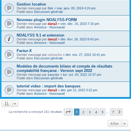
Gestion locative
Dernier message par
Bek
«
mar. janv. 09, 2024 4:24 pm
Publié dans
Discussion générale
Nouveau plugin NOALYSS-FORM
Dernier message par
dany2
«
ven. déc. 15, 2023 7:15 pm
Publié dans
Annonce - Nouveauté
NOALYSS 9.1 et extension
Dernier message par
dany2
«
dim. févr. 26, 2023 8:43 pm
Publié dans
Annonce - Nouveauté
Factur-X
Dernier message par
cphischu
«
dim. nov. 27, 2022 10:41 pm
Publié dans
Discussion générale
Modeles de documents bilans et compte de résultats
comptabilité française - Version sept 2022
Dernier message par
easydor
«
lun. oct. 03, 2022 10:37 pm
Publié dans
Discussion générale
tutoriel video : import des banques
Dernier message par
dany2
«
dim. juin 12, 2022 3:22 pm
Publié dans
Annonce - Nouveauté
Page
1
sur
7
1
2
3
4
5
7
Sui
La recherche a renvoyé 161 résultats
…
Aller