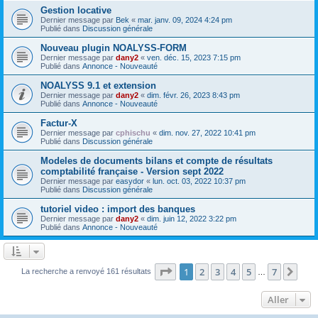
Gestion locative
Dernier message par
Bek
«
mar. janv. 09, 2024 4:24 pm
Publié dans
Discussion générale
Nouveau plugin NOALYSS-FORM
Dernier message par
dany2
«
ven. déc. 15, 2023 7:15 pm
Publié dans
Annonce - Nouveauté
NOALYSS 9.1 et extension
Dernier message par
dany2
«
dim. févr. 26, 2023 8:43 pm
Publié dans
Annonce - Nouveauté
Factur-X
Dernier message par
cphischu
«
dim. nov. 27, 2022 10:41 pm
Publié dans
Discussion générale
Modeles de documents bilans et compte de résultats
comptabilité française - Version sept 2022
Dernier message par
easydor
«
lun. oct. 03, 2022 10:37 pm
Publié dans
Discussion générale
tutoriel video : import des banques
Dernier message par
dany2
«
dim. juin 12, 2022 3:22 pm
Publié dans
Annonce - Nouveauté
Page
1
sur
7
1
2
3
4
5
7
Sui
La recherche a renvoyé 161 résultats
…
Aller