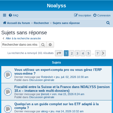
Noalyss
FAQ
Inscription
Connexion
R
Accueil du forum
Rechercher
Sujets sans réponse
e
Sujets sans réponse
c
Aller à la recherche avancée
h
Rechercher
Recherche avancée
e
Page
1
sur
7
1
2
3
4
5
7
Sui
La recherche a renvoyé 161 résultats
r
…
c
Sujets
h
Vous utilisez un expert-compta pro ou vous gérez l'ERP
e
vous-même ?
Dernier message par
RobinAsh
«
jeu. juil. 02, 2026 10:30 am
r
Publié dans
Discussion générale
Fiscalité entre la Suisse et la France dans NOALYSS (version
10.x – instance web multi-dossiers)
Dernier message par
jbenoit
«
ven. mai 15, 2026 8:24 am
Publié dans
Discussion générale
Quelqu'un a un guide complet sur les ETF adapté à la
compta ?
Dernier message par
alexg
«
jeu. mai 14, 2026 10:32 am