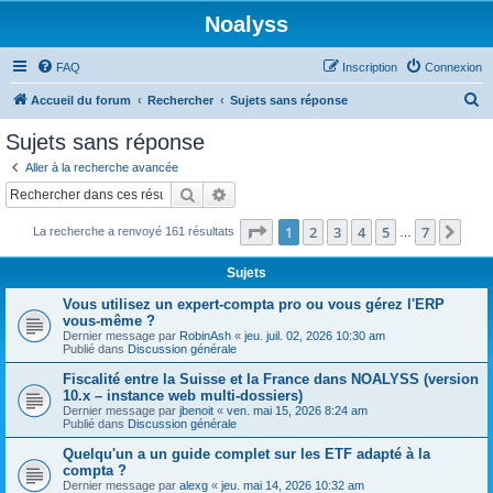
Noalyss
FAQ
Inscription
Connexion
R
Accueil du forum
Rechercher
Sujets sans réponse
e
Sujets sans réponse
c
Aller à la recherche avancée
h
Rechercher
Recherche avancée
e
Page
1
sur
7
1
2
3
4
5
7
Sui
La recherche a renvoyé 161 résultats
r
…
c
Sujets
h
Vous utilisez un expert-compta pro ou vous gérez l'ERP
e
vous-même ?
Dernier message par
RobinAsh
«
jeu. juil. 02, 2026 10:30 am
r
Publié dans
Discussion générale
Fiscalité entre la Suisse et la France dans NOALYSS (version
10.x – instance web multi-dossiers)
Dernier message par
jbenoit
«
ven. mai 15, 2026 8:24 am
Publié dans
Discussion générale
Quelqu'un a un guide complet sur les ETF adapté à la
compta ?
Dernier message par
alexg
«
jeu. mai 14, 2026 10:32 am