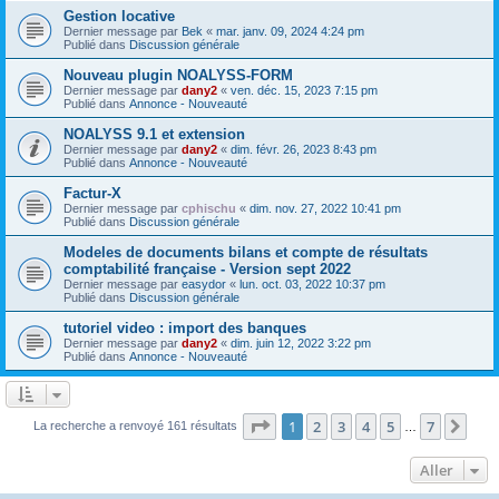
Gestion locative
Dernier message par
Bek
«
mar. janv. 09, 2024 4:24 pm
Publié dans
Discussion générale
Nouveau plugin NOALYSS-FORM
Dernier message par
dany2
«
ven. déc. 15, 2023 7:15 pm
Publié dans
Annonce - Nouveauté
NOALYSS 9.1 et extension
Dernier message par
dany2
«
dim. févr. 26, 2023 8:43 pm
Publié dans
Annonce - Nouveauté
Factur-X
Dernier message par
cphischu
«
dim. nov. 27, 2022 10:41 pm
Publié dans
Discussion générale
Modeles de documents bilans et compte de résultats
comptabilité française - Version sept 2022
Dernier message par
easydor
«
lun. oct. 03, 2022 10:37 pm
Publié dans
Discussion générale
tutoriel video : import des banques
Dernier message par
dany2
«
dim. juin 12, 2022 3:22 pm
Publié dans
Annonce - Nouveauté
Page
1
sur
7
1
2
3
4
5
7
Sui
La recherche a renvoyé 161 résultats
…
Aller