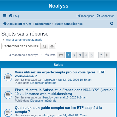
Noalyss
FAQ
Inscription
Connexion
R
Accueil du forum
Rechercher
Sujets sans réponse
e
Sujets sans réponse
c
Aller à la recherche avancée
h
Rechercher
Recherche avancée
e
Page
1
sur
7
1
2
3
4
5
7
Sui
La recherche a renvoyé 161 résultats
r
…
c
Sujets
h
Vous utilisez un expert-compta pro ou vous gérez l'ERP
e
vous-même ?
Dernier message par
RobinAsh
«
jeu. juil. 02, 2026 10:30 am
r
Publié dans
Discussion générale
Fiscalité entre la Suisse et la France dans NOALYSS (version
10.x – instance web multi-dossiers)
Dernier message par
jbenoit
«
ven. mai 15, 2026 8:24 am
Publié dans
Discussion générale
Quelqu'un a un guide complet sur les ETF adapté à la
compta ?
Dernier message par
alexg
«
jeu. mai 14, 2026 10:32 am