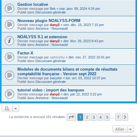
Gestion locative
Dernier message par
Bek
«
mar. janv. 09, 2024 4:24 pm
Publié dans
Discussion générale
Nouveau plugin NOALYSS-FORM
Dernier message par
dany2
«
ven. déc. 15, 2023 7:15 pm
Publié dans
Annonce - Nouveauté
NOALYSS 9.1 et extension
Dernier message par
dany2
«
dim. févr. 26, 2023 8:43 pm
Publié dans
Annonce - Nouveauté
Factur-X
Dernier message par
cphischu
«
dim. nov. 27, 2022 10:41 pm
Publié dans
Discussion générale
Modeles de documents bilans et compte de résultats
comptabilité française - Version sept 2022
Dernier message par
easydor
«
lun. oct. 03, 2022 10:37 pm
Publié dans
Discussion générale
tutoriel video : import des banques
Dernier message par
dany2
«
dim. juin 12, 2022 3:22 pm
Publié dans
Annonce - Nouveauté
Page
1
sur
7
1
2
3
4
5
7
Sui
La recherche a renvoyé 161 résultats
…
Aller