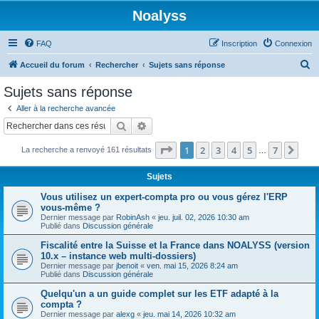
Noalyss
FAQ
Inscription
Connexion
R
Accueil du forum
Rechercher
Sujets sans réponse
e
Sujets sans réponse
c
Aller à la recherche avancée
h
Rechercher
Recherche avancée
e
Page
1
sur
7
1
2
3
4
5
7
Sui
La recherche a renvoyé 161 résultats
r
…
c
Sujets
h
Vous utilisez un expert-compta pro ou vous gérez l'ERP
e
vous-même ?
Dernier message par
RobinAsh
«
jeu. juil. 02, 2026 10:30 am
r
Publié dans
Discussion générale
Fiscalité entre la Suisse et la France dans NOALYSS (version
10.x – instance web multi-dossiers)
Dernier message par
jbenoit
«
ven. mai 15, 2026 8:24 am
Publié dans
Discussion générale
Quelqu'un a un guide complet sur les ETF adapté à la
compta ?
Dernier message par
alexg
«
jeu. mai 14, 2026 10:32 am