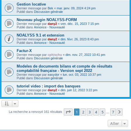
Gestion locative
Dernier message par
Bek
«
mar. janv. 09, 2024 4:24 pm
Publié dans
Discussion générale
Nouveau plugin NOALYSS-FORM
Dernier message par
dany2
«
ven. déc. 15, 2023 7:15 pm
Publié dans
Annonce - Nouveauté
NOALYSS 9.1 et extension
Dernier message par
dany2
«
dim. févr. 26, 2023 8:43 pm
Publié dans
Annonce - Nouveauté
Factur-X
Dernier message par
cphischu
«
dim. nov. 27, 2022 10:41 pm
Publié dans
Discussion générale
Modeles de documents bilans et compte de résultats
comptabilité française - Version sept 2022
Dernier message par
easydor
«
lun. oct. 03, 2022 10:37 pm
Publié dans
Discussion générale
tutoriel video : import des banques
Dernier message par
dany2
«
dim. juin 12, 2022 3:22 pm
Publié dans
Annonce - Nouveauté
Page
1
sur
7
1
2
3
4
5
7
Sui
La recherche a renvoyé 161 résultats
…
Aller