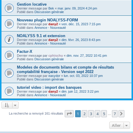
Gestion locative
Dernier message par
Bek
«
mar. janv. 09, 2024 4:24 pm
Publié dans
Discussion générale
Nouveau plugin NOALYSS-FORM
Dernier message par
dany2
«
ven. déc. 15, 2023 7:15 pm
Publié dans
Annonce - Nouveauté
NOALYSS 9.1 et extension
Dernier message par
dany2
«
dim. févr. 26, 2023 8:43 pm
Publié dans
Annonce - Nouveauté
Factur-X
Dernier message par
cphischu
«
dim. nov. 27, 2022 10:41 pm
Publié dans
Discussion générale
Modeles de documents bilans et compte de résultats
comptabilité française - Version sept 2022
Dernier message par
easydor
«
lun. oct. 03, 2022 10:37 pm
Publié dans
Discussion générale
tutoriel video : import des banques
Dernier message par
dany2
«
dim. juin 12, 2022 3:22 pm
Publié dans
Annonce - Nouveauté
Page
1
sur
7
1
2
3
4
5
7
Sui
La recherche a renvoyé 161 résultats
…
Aller