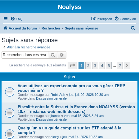
Noalyss
FAQ
Inscription
Connexion
R
Accueil du forum
Rechercher
Sujets sans réponse
e
Sujets sans réponse
c
Aller à la recherche avancée
h
Rechercher
Recherche avancée
e
Page
1
sur
7
1
2
3
4
5
7
Sui
La recherche a renvoyé 161 résultats
r
…
c
Sujets
h
Vous utilisez un expert-compta pro ou vous gérez l'ERP
e
vous-même ?
Dernier message par
RobinAsh
«
jeu. juil. 02, 2026 10:30 am
r
Publié dans
Discussion générale
Fiscalité entre la Suisse et la France dans NOALYSS (version
10.x – instance web multi-dossiers)
Dernier message par
jbenoit
«
ven. mai 15, 2026 8:24 am
Publié dans
Discussion générale
Quelqu'un a un guide complet sur les ETF adapté à la
compta ?
Dernier message par
alexg
«
jeu. mai 14, 2026 10:32 am