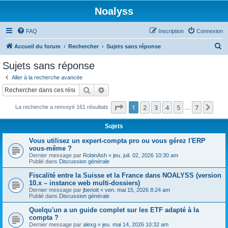
Noalyss
FAQ
Inscription
Connexion
R
Accueil du forum
Rechercher
Sujets sans réponse
e
Sujets sans réponse
c
Aller à la recherche avancée
h
Rechercher
Recherche avancée
e
Page
1
sur
7
1
2
3
4
5
7
Sui
La recherche a renvoyé 161 résultats
r
…
c
Sujets
h
Vous utilisez un expert-compta pro ou vous gérez l'ERP
e
vous-même ?
Dernier message par
RobinAsh
«
jeu. juil. 02, 2026 10:30 am
r
Publié dans
Discussion générale
Fiscalité entre la Suisse et la France dans NOALYSS (version
10.x – instance web multi-dossiers)
Dernier message par
jbenoit
«
ven. mai 15, 2026 8:24 am
Publié dans
Discussion générale
Quelqu'un a un guide complet sur les ETF adapté à la
compta ?
Dernier message par
alexg
«
jeu. mai 14, 2026 10:32 am