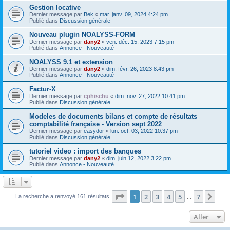
Gestion locative
Dernier message par
Bek
«
mar. janv. 09, 2024 4:24 pm
Publié dans
Discussion générale
Nouveau plugin NOALYSS-FORM
Dernier message par
dany2
«
ven. déc. 15, 2023 7:15 pm
Publié dans
Annonce - Nouveauté
NOALYSS 9.1 et extension
Dernier message par
dany2
«
dim. févr. 26, 2023 8:43 pm
Publié dans
Annonce - Nouveauté
Factur-X
Dernier message par
cphischu
«
dim. nov. 27, 2022 10:41 pm
Publié dans
Discussion générale
Modeles de documents bilans et compte de résultats
comptabilité française - Version sept 2022
Dernier message par
easydor
«
lun. oct. 03, 2022 10:37 pm
Publié dans
Discussion générale
tutoriel video : import des banques
Dernier message par
dany2
«
dim. juin 12, 2022 3:22 pm
Publié dans
Annonce - Nouveauté
Page
1
sur
7
1
2
3
4
5
7
Sui
La recherche a renvoyé 161 résultats
…
Aller