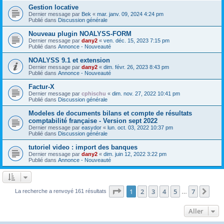
Gestion locative
Dernier message par
Bek
«
mar. janv. 09, 2024 4:24 pm
Publié dans
Discussion générale
Nouveau plugin NOALYSS-FORM
Dernier message par
dany2
«
ven. déc. 15, 2023 7:15 pm
Publié dans
Annonce - Nouveauté
NOALYSS 9.1 et extension
Dernier message par
dany2
«
dim. févr. 26, 2023 8:43 pm
Publié dans
Annonce - Nouveauté
Factur-X
Dernier message par
cphischu
«
dim. nov. 27, 2022 10:41 pm
Publié dans
Discussion générale
Modeles de documents bilans et compte de résultats
comptabilité française - Version sept 2022
Dernier message par
easydor
«
lun. oct. 03, 2022 10:37 pm
Publié dans
Discussion générale
tutoriel video : import des banques
Dernier message par
dany2
«
dim. juin 12, 2022 3:22 pm
Publié dans
Annonce - Nouveauté
Page
1
sur
7
1
2
3
4
5
7
Sui
La recherche a renvoyé 161 résultats
…
Aller