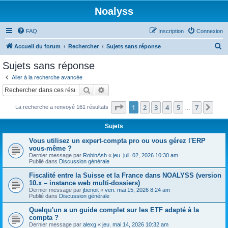
Noalyss
FAQ
Inscription
Connexion
R
Accueil du forum
Rechercher
Sujets sans réponse
e
Sujets sans réponse
c
Aller à la recherche avancée
h
Rechercher
Recherche avancée
e
Page
1
sur
7
1
2
3
4
5
7
Sui
La recherche a renvoyé 161 résultats
r
…
c
Sujets
h
Vous utilisez un expert-compta pro ou vous gérez l'ERP
e
vous-même ?
Dernier message par
RobinAsh
«
jeu. juil. 02, 2026 10:30 am
r
Publié dans
Discussion générale
Fiscalité entre la Suisse et la France dans NOALYSS (version
10.x – instance web multi-dossiers)
Dernier message par
jbenoit
«
ven. mai 15, 2026 8:24 am
Publié dans
Discussion générale
Quelqu'un a un guide complet sur les ETF adapté à la
compta ?
Dernier message par
alexg
«
jeu. mai 14, 2026 10:32 am