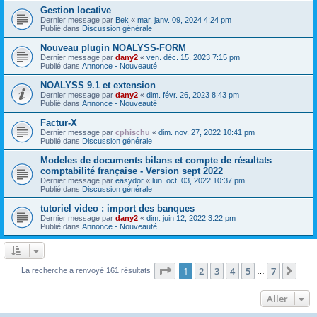
Gestion locative
Dernier message par
Bek
«
mar. janv. 09, 2024 4:24 pm
Publié dans
Discussion générale
Nouveau plugin NOALYSS-FORM
Dernier message par
dany2
«
ven. déc. 15, 2023 7:15 pm
Publié dans
Annonce - Nouveauté
NOALYSS 9.1 et extension
Dernier message par
dany2
«
dim. févr. 26, 2023 8:43 pm
Publié dans
Annonce - Nouveauté
Factur-X
Dernier message par
cphischu
«
dim. nov. 27, 2022 10:41 pm
Publié dans
Discussion générale
Modeles de documents bilans et compte de résultats
comptabilité française - Version sept 2022
Dernier message par
easydor
«
lun. oct. 03, 2022 10:37 pm
Publié dans
Discussion générale
tutoriel video : import des banques
Dernier message par
dany2
«
dim. juin 12, 2022 3:22 pm
Publié dans
Annonce - Nouveauté
Page
1
sur
7
1
2
3
4
5
7
Sui
La recherche a renvoyé 161 résultats
…
Aller