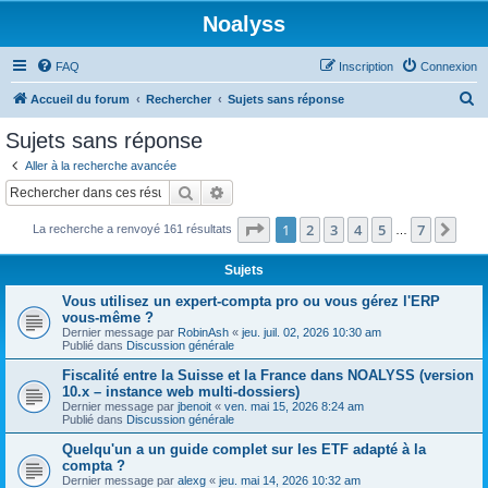
Noalyss
FAQ
Inscription
Connexion
R
Accueil du forum
Rechercher
Sujets sans réponse
e
Sujets sans réponse
c
Aller à la recherche avancée
h
Rechercher
Recherche avancée
e
Page
1
sur
7
1
2
3
4
5
7
Sui
La recherche a renvoyé 161 résultats
r
…
c
Sujets
h
Vous utilisez un expert-compta pro ou vous gérez l'ERP
e
vous-même ?
Dernier message par
RobinAsh
«
jeu. juil. 02, 2026 10:30 am
r
Publié dans
Discussion générale
Fiscalité entre la Suisse et la France dans NOALYSS (version
10.x – instance web multi-dossiers)
Dernier message par
jbenoit
«
ven. mai 15, 2026 8:24 am
Publié dans
Discussion générale
Quelqu'un a un guide complet sur les ETF adapté à la
compta ?
Dernier message par
alexg
«
jeu. mai 14, 2026 10:32 am