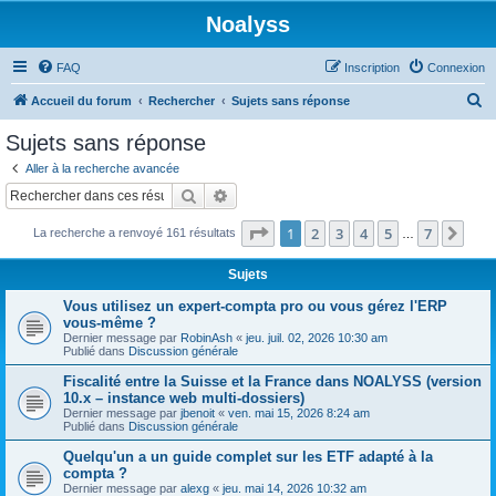
Noalyss
FAQ
Inscription
Connexion
R
Accueil du forum
Rechercher
Sujets sans réponse
e
Sujets sans réponse
c
Aller à la recherche avancée
h
Rechercher
Recherche avancée
e
Page
1
sur
7
1
2
3
4
5
7
Sui
La recherche a renvoyé 161 résultats
r
…
c
Sujets
h
Vous utilisez un expert-compta pro ou vous gérez l'ERP
e
vous-même ?
Dernier message par
RobinAsh
«
jeu. juil. 02, 2026 10:30 am
r
Publié dans
Discussion générale
Fiscalité entre la Suisse et la France dans NOALYSS (version
10.x – instance web multi-dossiers)
Dernier message par
jbenoit
«
ven. mai 15, 2026 8:24 am
Publié dans
Discussion générale
Quelqu'un a un guide complet sur les ETF adapté à la
compta ?
Dernier message par
alexg
«
jeu. mai 14, 2026 10:32 am