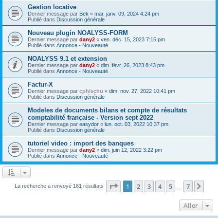
Gestion locative
Dernier message par
Bek
«
mar. janv. 09, 2024 4:24 pm
Publié dans
Discussion générale
Nouveau plugin NOALYSS-FORM
Dernier message par
dany2
«
ven. déc. 15, 2023 7:15 pm
Publié dans
Annonce - Nouveauté
NOALYSS 9.1 et extension
Dernier message par
dany2
«
dim. févr. 26, 2023 8:43 pm
Publié dans
Annonce - Nouveauté
Factur-X
Dernier message par
cphischu
«
dim. nov. 27, 2022 10:41 pm
Publié dans
Discussion générale
Modeles de documents bilans et compte de résultats
comptabilité française - Version sept 2022
Dernier message par
easydor
«
lun. oct. 03, 2022 10:37 pm
Publié dans
Discussion générale
tutoriel video : import des banques
Dernier message par
dany2
«
dim. juin 12, 2022 3:22 pm
Publié dans
Annonce - Nouveauté
Page
1
sur
7
1
2
3
4
5
7
Sui
La recherche a renvoyé 161 résultats
…
Aller