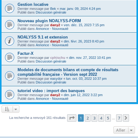
Gestion locative
Dernier message par
Bek
«
mar. janv. 09, 2024 4:24 pm
Publié dans
Discussion générale
Nouveau plugin NOALYSS-FORM
Dernier message par
dany2
«
ven. déc. 15, 2023 7:15 pm
Publié dans
Annonce - Nouveauté
NOALYSS 9.1 et extension
Dernier message par
dany2
«
dim. févr. 26, 2023 8:43 pm
Publié dans
Annonce - Nouveauté
Factur-X
Dernier message par
cphischu
«
dim. nov. 27, 2022 10:41 pm
Publié dans
Discussion générale
Modeles de documents bilans et compte de résultats
comptabilité française - Version sept 2022
Dernier message par
easydor
«
lun. oct. 03, 2022 10:37 pm
Publié dans
Discussion générale
tutoriel video : import des banques
Dernier message par
dany2
«
dim. juin 12, 2022 3:22 pm
Publié dans
Annonce - Nouveauté
Page
1
sur
7
1
2
3
4
5
7
Sui
La recherche a renvoyé 161 résultats
…
Aller