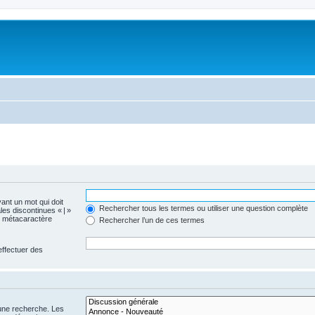
vant un mot qui doit
Rechercher tous les termes ou utiliser une question complète
les discontinues « | »
me métacaractère
Rechercher l’un de ces termes
effectuer des
 une recherche. Les