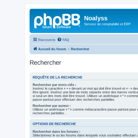
Noalyss
Serveur de comptabilité et ERP
Raccourcis
FAQ
Accueil du forum
Rechercher
Rechercher
REQUÊTE DE LA RECHERCHE
Rechercher par mots-clés :
Insérez le caractère « + » devant un mot qui doit être trouvé et « - » de
être ignoré. Insérez une liste de mots séparés entre des barres vertica
si seul un des mots doit être trouvé. Utilisez un astérisque « * » com
passe-partout pour effectuer des recherches partielles.
Rechercher par auteur :
Utilisez un astérisque « * » comme métacaractère passe-partout pour 
recherches partielles.
OPTIONS DE RECHERCHE
Rechercher dans les forums :
Sélectionnez le ou les forums dans lesquels vous souhaitez effectuer