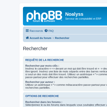
Noalyss
Serveur de comptabilité et ERP
Raccourcis
FAQ
Accueil du forum
Rechercher
Rechercher
REQUÊTE DE LA RECHERCHE
Rechercher par mots-clés :
Insérez le caractère « + » devant un mot qui doit être trouvé et « - » de
être ignoré. Insérez une liste de mots séparés entre des barres vertica
si seul un des mots doit être trouvé. Utilisez un astérisque « * » com
passe-partout pour effectuer des recherches partielles.
Rechercher par auteur :
Utilisez un astérisque « * » comme métacaractère passe-partout pour 
recherches partielles.
OPTIONS DE RECHERCHE
Rechercher dans les forums :
Sélectionnez le ou les forums dans lesquels vous souhaitez effectuer