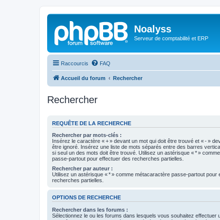
Noalyss
Serveur de comptabilité et ERP
Raccourcis
FAQ
Accueil du forum
Rechercher
Rechercher
REQUÊTE DE LA RECHERCHE
Rechercher par mots-clés :
Insérez le caractère « + » devant un mot qui doit être trouvé et « - » de
être ignoré. Insérez une liste de mots séparés entre des barres vertica
si seul un des mots doit être trouvé. Utilisez un astérisque « * » com
passe-partout pour effectuer des recherches partielles.
Rechercher par auteur :
Utilisez un astérisque « * » comme métacaractère passe-partout pour 
recherches partielles.
OPTIONS DE RECHERCHE
Rechercher dans les forums :
Sélectionnez le ou les forums dans lesquels vous souhaitez effectuer