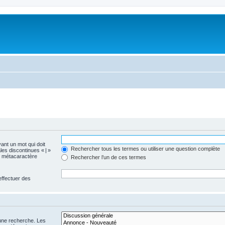
vant un mot qui doit
Rechercher tous les termes ou utiliser une question complète
les discontinues « | »
me métacaractère
Rechercher l’un de ces termes
effectuer des
 une recherche. Les