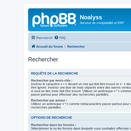
Noalyss
Serveur de comptabilité et ERP
Raccourcis
FAQ
Accueil du forum
Rechercher
Rechercher
REQUÊTE DE LA RECHERCHE
Rechercher par mots-clés :
Insérez le caractère « + » devant un mot qui doit être trouvé et « - » de
être ignoré. Insérez une liste de mots séparés entre des barres vertica
si seul un des mots doit être trouvé. Utilisez un astérisque « * » com
passe-partout pour effectuer des recherches partielles.
Rechercher par auteur :
Utilisez un astérisque « * » comme métacaractère passe-partout pour 
recherches partielles.
OPTIONS DE RECHERCHE
Rechercher dans les forums :
Sélectionnez le ou les forums dans lesquels vous souhaitez effectuer