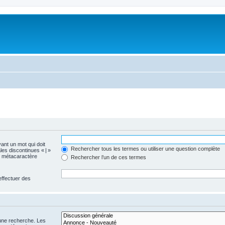
vant un mot qui doit
Rechercher tous les termes ou utiliser une question complète
les discontinues « | »
me métacaractère
Rechercher l’un de ces termes
effectuer des
 une recherche. Les