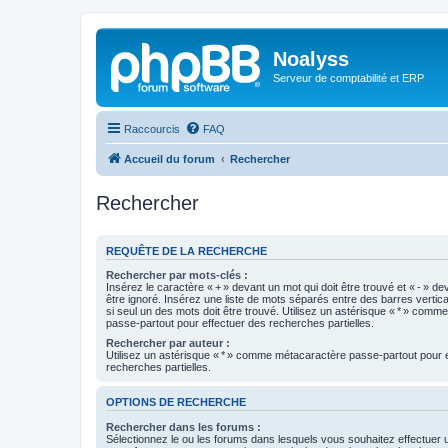
Noalyss
Serveur de comptabilité et ERP
Raccourcis
FAQ
Accueil du forum
Rechercher
Rechercher
REQUÊTE DE LA RECHERCHE
Rechercher par mots-clés :
Insérez le caractère « + » devant un mot qui doit être trouvé et « - » de
être ignoré. Insérez une liste de mots séparés entre des barres vertica
si seul un des mots doit être trouvé. Utilisez un astérisque « * » com
passe-partout pour effectuer des recherches partielles.
Rechercher par auteur :
Utilisez un astérisque « * » comme métacaractère passe-partout pour 
recherches partielles.
OPTIONS DE RECHERCHE
Rechercher dans les forums :
Sélectionnez le ou les forums dans lesquels vous souhaitez effectuer