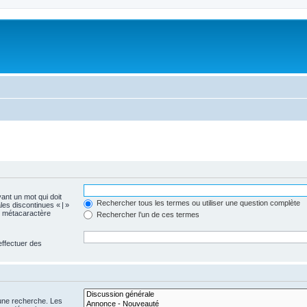
vant un mot qui doit
Rechercher tous les termes ou utiliser une question complète
les discontinues « | »
me métacaractère
Rechercher l’un de ces termes
effectuer des
 une recherche. Les