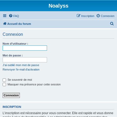
Noalyss
FAQ
Inscription
Connexion
R
Accueil du forum
e
Connexion
c
h
Nom d’utilisateur :
e
r
Mot de passe :
c
J’ai oublié mon mot de passe
h
Renvoyer l’e-mail d’activation
e
Se souvenir de moi
r
Masquer ma présence pour cette session
INSCRIPTION
L’inscription est nécessaire pour vous connecter. Elle est rapide et vous donne