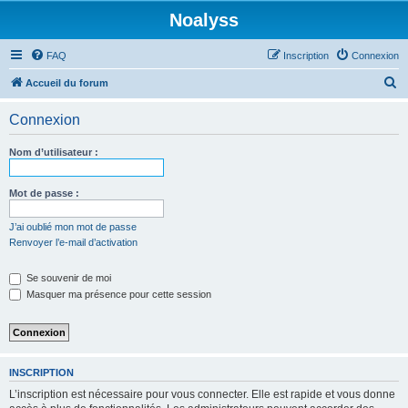
Noalyss
FAQ
Inscription
Connexion
R
Accueil du forum
e
Connexion
c
h
Nom d’utilisateur :
e
r
Mot de passe :
c
J’ai oublié mon mot de passe
h
Renvoyer l’e-mail d’activation
e
Se souvenir de moi
r
Masquer ma présence pour cette session
INSCRIPTION
L’inscription est nécessaire pour vous connecter. Elle est rapide et vous donne