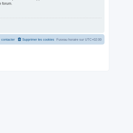
e forum.
 contacter
Supprimer les cookies
Fuseau horaire sur
UTC+02:00