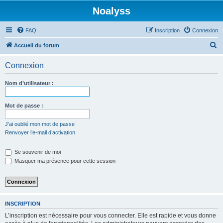
Noalyss
FAQ
Inscription
Connexion
R
Accueil du forum
e
Connexion
c
h
Nom d’utilisateur :
e
r
Mot de passe :
c
J’ai oublié mon mot de passe
h
Renvoyer l’e-mail d’activation
e
Se souvenir de moi
r
Masquer ma présence pour cette session
INSCRIPTION
L’inscription est nécessaire pour vous connecter. Elle est rapide et vous donne