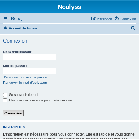
Noalyss
FAQ
Inscription
Connexion
R
Accueil du forum
e
Connexion
c
h
Nom d’utilisateur :
e
r
Mot de passe :
c
J’ai oublié mon mot de passe
h
Renvoyer l’e-mail d’activation
e
Se souvenir de moi
r
Masquer ma présence pour cette session
INSCRIPTION
L’inscription est nécessaire pour vous connecter. Elle est rapide et vous donne