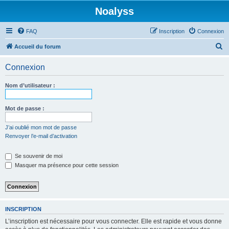
Noalyss
FAQ
Inscription
Connexion
R
Accueil du forum
e
Connexion
c
h
Nom d’utilisateur :
e
r
Mot de passe :
c
J’ai oublié mon mot de passe
h
Renvoyer l’e-mail d’activation
e
Se souvenir de moi
r
Masquer ma présence pour cette session
INSCRIPTION
L’inscription est nécessaire pour vous connecter. Elle est rapide et vous donne